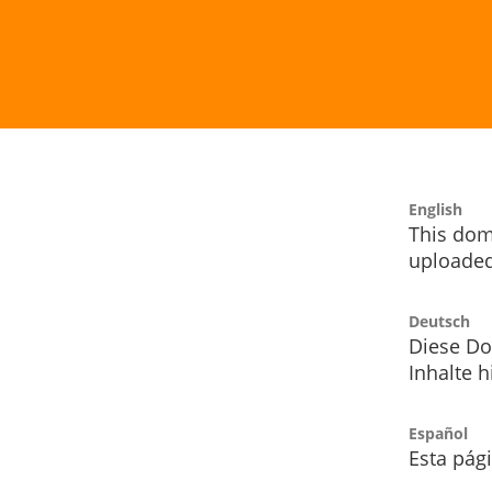
English
This dom
uploaded
Deutsch
Diese Do
Inhalte h
Español
Esta pág