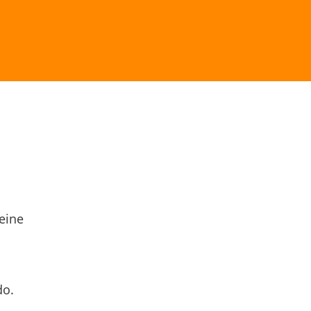
eine
do.